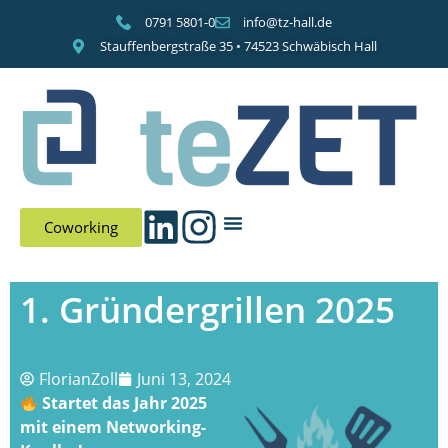
0791 5801-0
info@tz-hall.de
Stauffenbergstraße 35 • 74523 Schwäbisch Hall
Coworking
1. Gründergrillen 2025
FlorianZoll
Juni 13, 2024
Startet das Jahr 2025
mit einem Networking-