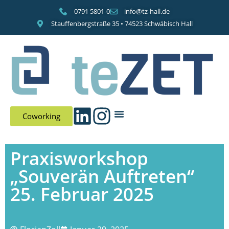
0791 5801-0
info@tz-hall.de
Stauffenbergstraße 35 • 74523 Schwäbisch Hall
Coworking
Praxisworkshop
„Souverän Auftreten“
25. Februar 2025