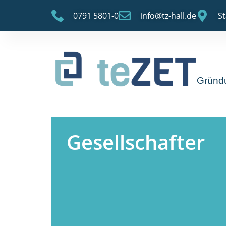
0791 5801-0
info@tz-hall.de
St
Gründ
Gesellschafter